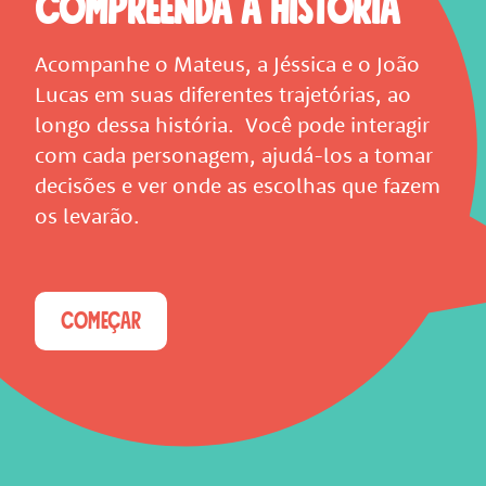
COMPREENDA A HISTÓRIA
Acompanhe o Mateus, a Jéssica e o João
Lucas em suas diferentes trajetórias, ao
longo dessa história. Você pode interagir
com cada personagem, ajudá-los a tomar
decisões e ver onde as escolhas que fazem
os levarão.
COMEÇAR