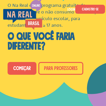
Skip to main content
O Na Real é um programa gratuito de
Cadastre-se
Login
educação sobre o não consumo de álcool,
Na Real
alinhado ao currículo escolar, para
estudantes de 12 a 17 anos.
O QUE VOCÊ FARIA
DIFERENTE?
COMEÇAR
PARA PROFESSORES